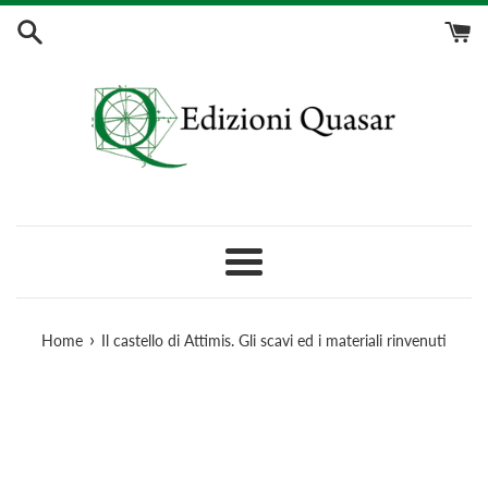
Vai
direttamente
ai
contenuti
/
Skip
to
content
Menu
›
Home
Il castello di Attimis. Gli scavi ed i materiali rinvenuti