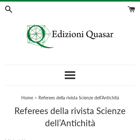
Vai
direttamente
ai
contenuti
/
Skip
to
content
Menu
›
Home
Referees della rivista Scienze dell’Antichità
Referees della rivista Scienze
dell’Antichità