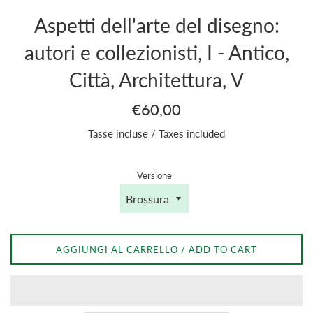
Aspetti dell'arte del disegno:
autori e collezionisti, I - Antico,
Città, Architettura, V
Prezzo
€60,00
di
Tasse incluse / Taxes included
listino
/
Regular
Versione
price
AGGIUNGI AL CARRELLO / ADD TO CART