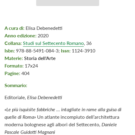
A cura di:
Elisa Debenedetti
Anno edizione:
2020
Collana:
Studi sul Settecento Romano
, 36
Isbn:
978-88-5491-084-3;
I
ssn:
1124-3910
Materie:
Storia dell'Arte
Formato:
17x24
Pagine:
404
Sommario:
Editoriale,
Elisa Debenedetti
«Le più isquisite fabbriche … intagliate in rame alla guisa di
quelle di Roma»
Un atlante incompiuto dell’architettura
moderna bolognese agli albori del Settecento,
Daniele
Pascale Guidotti Magnani