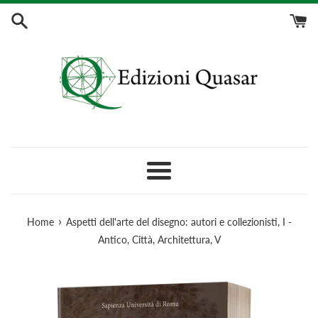
Vai
direttamente
ai
contenuti
/
Skip
to
content
Menu
›
Home
Aspetti dell'arte del disegno: autori e collezionisti, I -
Antico, Città, Architettura, V